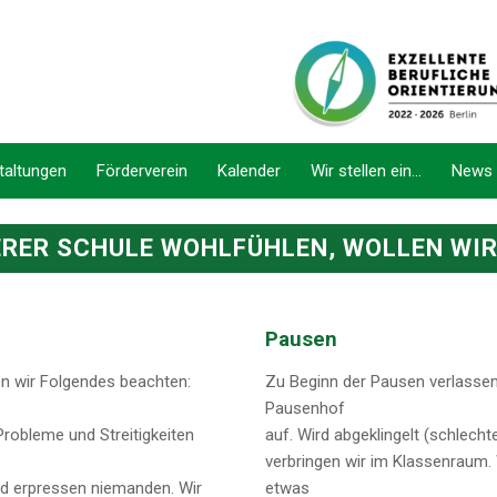
taltungen
Förderverein
Kalender
Wir stellen ein…
News
ERER SCHULE WOHLFÜHLEN, WOLLEN WI
Pausen
en wir Folgendes beachten:
Zu Beginn der Pausen verlassen
Pausenhof
 Probleme und Streitigkeiten
auf. Wird abgeklingelt (schlecht
verbringen wir im Klassenraum. 
nd erpressen niemanden. Wir
etwas