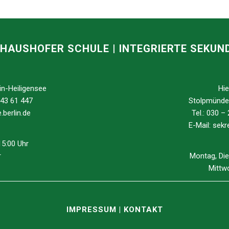
HAUSHOFER SCHULE | INTEGRIERTE SEKU
in-Heiligensee
Hie
 43 61 447
Stolpmünder
berlin.de
Tel.: 030 –
E-Mail:
sekre
15:00 Uhr
r
Montag, Die
Mittwo
IMPRESSUM
|
KONTAKT