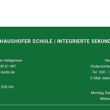
HAUSHOFER SCHULE | INTEGRIERTE SEKU
in-Heiligensee
Hie
 43 61 447
Stolpmünder
berlin.de
Tel.: 030 –
E-Mail:
sekre
15:00 Uhr
r
Montag, Die
Mittwo